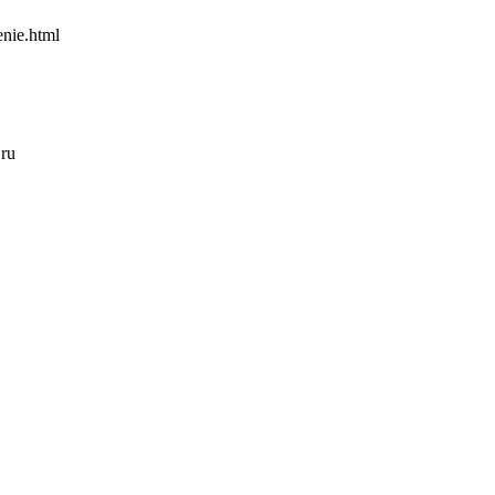
enie.html
.ru