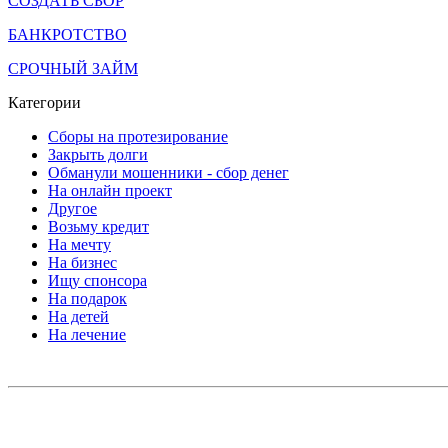
СОЗДАТЬ СБОР
БАНКРОТСТВО
СРОЧНЫЙ ЗАЙМ
Категории
Сборы на протезирование
Закрыть долги
Обманули мошенники - сбор денег
На онлайн проект
Другое
Возьму кредит
На мечту
На бизнес
Ищу спонсора
На подарок
На детей
На лечение