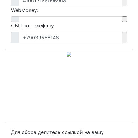
410013188096908
WebMoney:
СБП по телефону
+79039558148
Для сбора делитесь ссылкой на вашу