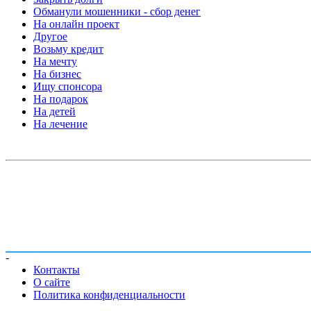
Обманули мошенники - сбор денег
На онлайн проект
Другое
Возьму кредит
На мечту
На бизнес
Ищу спонсора
На подарок
На детей
На лечение
-
Контакты
О сайте
Политика конфиденциальности