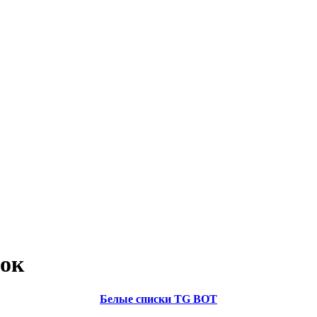
лок
Белые списки TG BOT