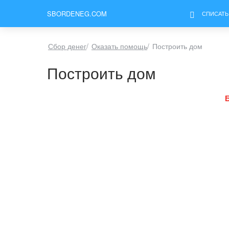
SBORDENEG.COM
СПИСАТЬ
Сбор денег
/
Оказать помощь
/
Построить дом
Построить дом