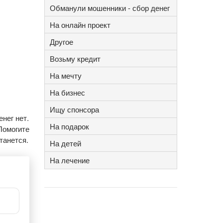
Обманули мошенники - сбор денег
На онлайн проект
Другое
Возьму кредит
На мечту
На бизнес
Ищу спонсора
нег нет.
На подарок
Помогите
танется.
На детей
На лечение