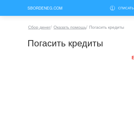
SBORDENEG.COM
СПИСАТЬ
Сбор денег
/
Оказать помощь
/
Погасить кредиты
Погасить кредиты