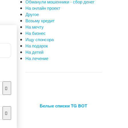
Обманули мошенники - сбор денег
На онлайн проект
Другое
Возьму кредит
На мечту
На бизнес
Ищу спонсора
На подарок
На детей
На лечение
Белые списки TG BOT