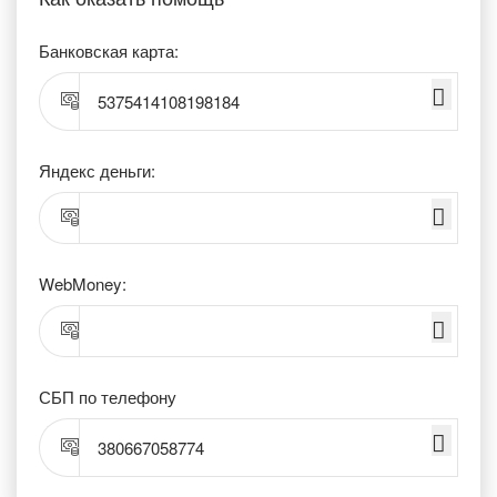
Банковская карта:
5375414108198184
Яндекс деньги:
WebMoney:
СБП по телефону
380667058774