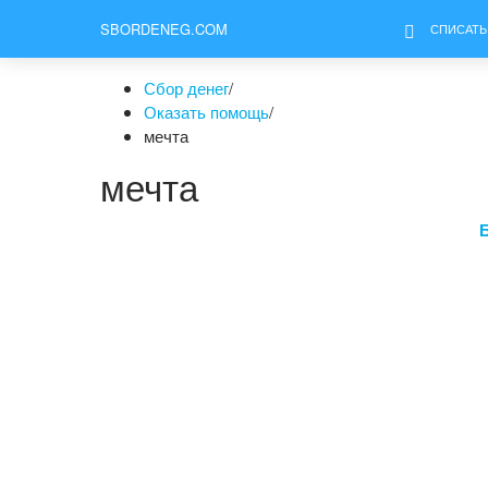
SBORDENEG.COM
СПИСАТЬ
Сбор денег
/
Оказать помощь
/
мечта
мечта