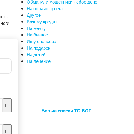
Обманули мошенники - сбор денег
На онлайн проект
Другое
о ты
Возьму кредит
 ноги
На мечту
На бизнес
Ищу спонсора
На подарок
На детей
На лечение
Белые списки TG BOT