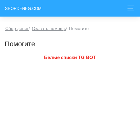
SBORDENEG.COM
Сбор денег
/
Оказать помощь
/
Помогите
Помогите
Белые списки TG BOT