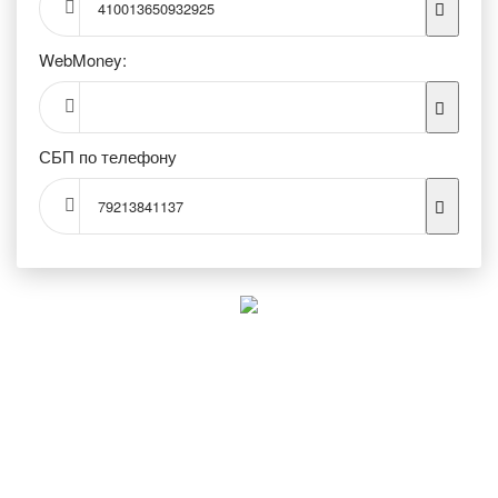
410013650932925
WebMoney:
СБП по телефону
79213841137