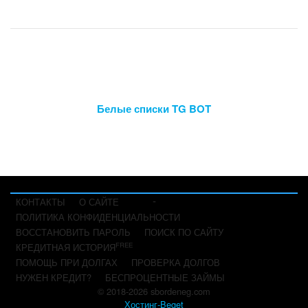
Белые списки TG BOT
-
КОНТАКТЫ
О САЙТЕ
ПОЛИТИКА КОНФИДЕНЦИАЛЬНОСТИ
ВОССТАНОВИТЬ ПАРОЛЬ
ПОИСК ПО САЙТУ
FREE
КРЕДИТНАЯ ИСТОРИЯ
ПОМОЩЬ ПРИ ДОЛГАХ
ПРОВЕРКА ДОЛГОВ
НУЖЕН КРЕДИТ?
БЕСПРОЦЕНТНЫЕ ЗАЙМЫ
© 2018-2026 sbordeneg.com
Хостинг-Beget