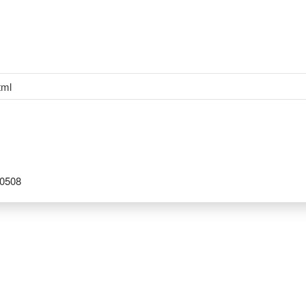
tml
0508