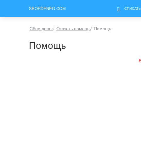
SBORDENEG.COM
СПИСАТЬ
Сбор денег
/
Оказать помощь
/
Помощь
Помощь