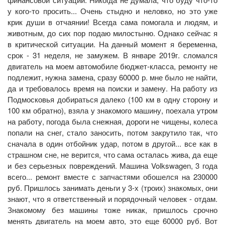
у кого-то просить... Очень стыдно и неловко, но это уже
крик души в отчаянии! Всегда сама помогала и людям, и
животным, до сих пор подаю милостыню. Однако сейчас я
в критической ситуации. На данный момент я беременна,
срок - 31 неделя, не замужем. В январе 2019г. сломался
двигатель на моем автомобиле бюджет-класса, ремонту не
подлежит, нужна замена, сразу 60000 р. мне было не найти,
да и требовалось время на поиски и замену. На работу из
Подмосковья добираться далеко (100 км в одну сторону и
100 км обратно), взяла у знакомого машину, поехала утром
на работу, погода была снежная, дороги не чищены, колеса
попали на снег, стало заносить, потом закрутило так, что
сначала в один отбойник удар, потом в другой... все как в
страшном сне, не верится, что сама осталась жива, да еще
и без серьезных повреждений. Машина Volkswagen, 3 года
всего... ремонт вместе с запчастями обошелся на 230000
руб. Пришлось занимать деньги у 3-х (троих) знакомых, они
знают, что я ответственный и порядочный человек - отдам.
Знакомому без машины тоже никак, пришлось срочно
менять двигатель на моем авто, это еще 60000 руб. Вот