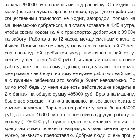
заняла 290000 руб. наличными под расписку. Он ездил на
моей (не надо думать про него плохо, туда, где он работает
общественный транспорт не ходит, загородом, только на
машине можно добраться), а я стала вставать в 4.45 ч утра,
чтобы своим ходом на 4-х транспортах добраться к 09:00ч
на работу. Работала по 12 часов, между сменами спала по
4 часа. Помочь мне не кому, у меня только мама - ей 77 лет,
она инвалид, ей требуется уход, постоянно к ней езжу,
пенсия у нее всего 15000 руб. Пыталась и пытаюсь найти
работу, хотя бы на дому, однако, когда узнают, что в мае
мне рожать - не берут, ни кому не нужен работник на 2 мес.,
а с грудным ребенком это вообще будет невозможно. По
мимо этой беды, у меня еще есть действующие кредиты в
2-х банках на общую сумму 485000 руб. Брала на машину,
было все хорошо, платила исправно, на все денег хватало
и маме помогала. Зарплата на работе у меня была 43000
руб., а сейчас 15000 руб. (в положении на другую работу не
возьмут). 290000 руб. нужно отдать в ближайшее время. По
кредитам можно перевести напрямую в банк, мне на руки не
нужно, реквизиты предоставлю. Добрые люди, очень прошу