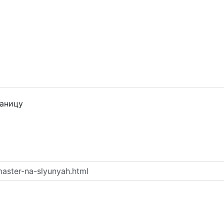
раницу
aster-na-slyunyah.html