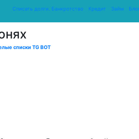
Списать долги. Банкротство
Кредит
Займ
Бло
юнях
елые списки TG BOT