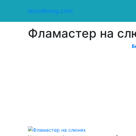
Сбор денег
/
sbordeneg.com
Оказать помощь
/
Фламастер на слюнях
Фламастер на сл
Б