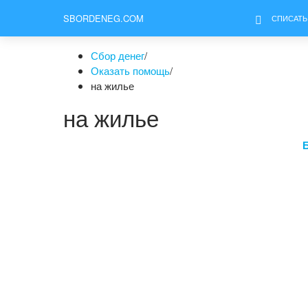
SBORDENEG.COM
СПИСАТЬ
Сбор денег
/
Оказать помощь
/
на жилье
на жилье