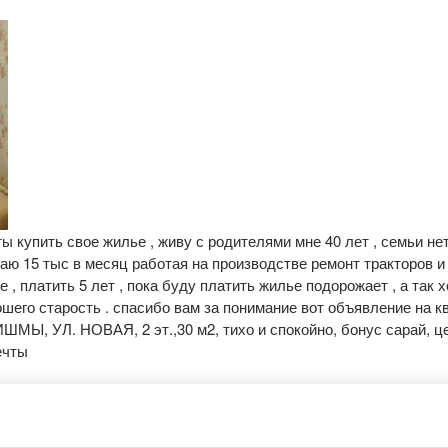
 купить свое жилье , живу с родителями мне 40 лет , семьи не
ваю 15 тыс в месяц работая на производстве ремонт тракторов и 
е , платить 5 лет , пока буду платить жилье подорожает , а так 
ошего старость . спасибо вам за понимание вот объявление на к
ИШМЫ, УЛ. НОВАЯ, 2 эт.,30 м2, тихо и спокойно, бонус сарай, ц
ечты