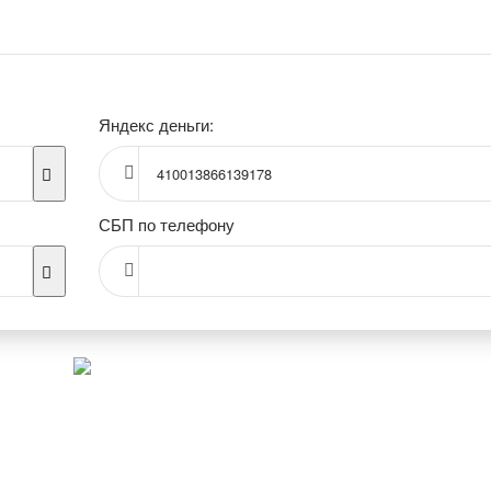
Яндекс деньги:
410013866139178
СБП по телефону