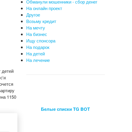
Обманули мошенники - сбор денег
На онлайн проект
Другое
Возьму кредит
На мечту
На бизнес
Ищу спонсора
На подарок
На детей
На лечение
т детей
с\х
хочется
вартиру
ена 1150
Белые списки TG BOT