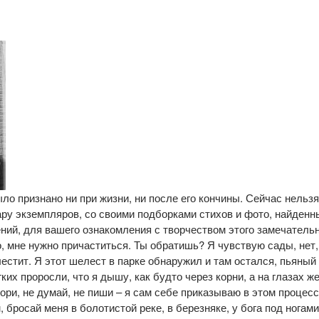
ло признано ни при жизни, ни после его кончины. Сейчас нельзя
пару экземпляров, со своими подборками стихов и фото, найденн
ний, для вашего ознакомления с творчеством этого замечатель
о, мне нужно причаститься. Ты обратишь? Я чувствую сады, нет,
лестит. Я этот шелест в парке обнаружил и там остался, пьяный
гких проросли, что я дышу, как будто через корни, а на глазах 
вори, не думай, не пиши – я сам себе приказываю в этом процес
бросай меня в болотистой реке, в березняке, у бога под ногами