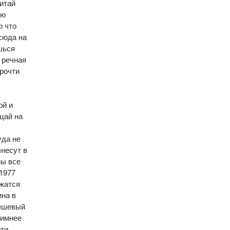
 читай
ою
о что
сюда на
шься
 речная
прочти
хой и
ицай на
уда не
ынесут в
ны все
 1977
ложатся
ина в
 дешевый
зимнее
рти