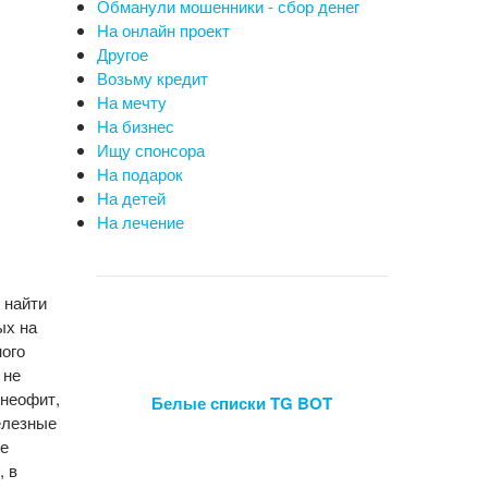
Обманули мошенники - сбор денег
На онлайн проект
Другое
Возьму кредит
На мечту
На бизнес
Ищу спонсора
На подарок
На детей
На лечение
 найти
ых на
ного
 не
 неофит,
Белые списки TG BOT
железные
се
, в