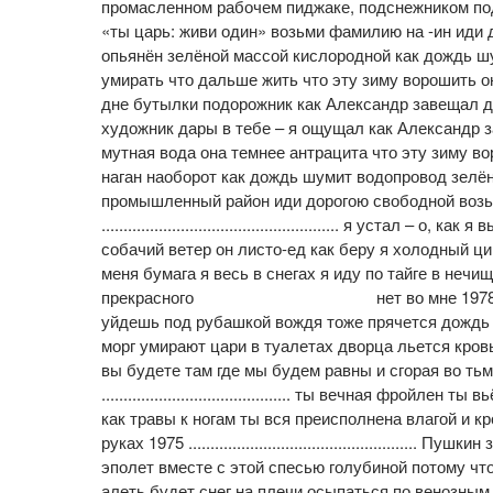
промасленном рабочем пиджаке, подснежником под русскими сне
«ты царь: живи один» возьми фамилию на -ин ид
опьянён зелёной массой кислородной как дождь ш
умирать что дальше жить что эту зиму ворошить о
дне бутылки подорожник как Александр завещал д
художник дары в тебе – я ощущал как Александр з
мутная вода она темнее антрацита что эту зиму в
наган наоборот как дождь шумит водопровод зелё
промышленный район иди дорогою свободной возьм
...................................................... я уст
собачий ветер он листо-ед как беру я холодный ци
меня бумага я весь в снегах я иду по тайге в
прекрасного нет во мне 1978 .......................
уйдешь под рубашкой вождя тоже прячется дождь в
морг умирают цари в туалетах дворца льется кровь
вы будете там где мы будем равны и сгорая во ть
........................................... ты вечная 
как травы к ногам ты вся преисполнена влагой и кр
руках 1975 ..............................................
эполет вместе с этой спесью голубиной потому чт
алеть будет снег на плечи осыпаться по венозным