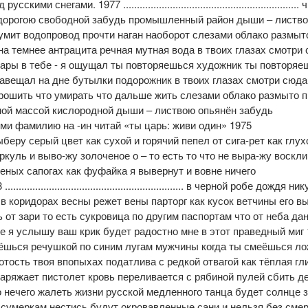
гами. 1977 ................................................................
и дорогою свободной забудь промышленный район дыши – листв
умит водопровод прочти наган наоборот слезами облако размыт
на темнее антрацита речная мутная вода в твоих глазах смотри 
ары в тебе - я ощущал ты повторяешься художник ты повторяе
авещал на дне бутылки подорожник в твоих глазах смотри сюда
орошить что умирать что дальше жить слезами облако размыто 
ной массой кислородной дыши – листвою опьянён забудь
и фамилию на -ин читай «ты царь: живи один» 1975
ал – о, как я выберу серый цвет как сухой и горячий пепел от сига-рет как глу
ркуль и выво-жу золоченое о – то есть то что не выра-жу воскл
 нечищеных сапогах как фуфайка я вывернут и вовне ничего
.......................................... в черной робе дождя ник
 коридорах весны режет вены парторг как кусок ветчины его в
 от зари то есть сукровица по другим паспортам что от неба да
ме я услышу ваш крик будет радостно мне в этот праведный миг
фройлен ты вьёшься речушкой по синим лугам мужчины когда ты смеёшься 
отость твоя впопыхах податлива с редкой отвагой как тёплая гл
...... Пушкин заряжает пистолет кровь переливается с рябиной пулей сбить
о нечего жалеть жизни русской медленного танца будет солнце 
 сумеркам нестись будут окровавленные сани и нельзя без сме