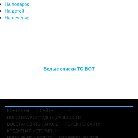
На подарок
На детей
На лечение
Белые списки TG BOT
-
КОНТАКТЫ
О САЙТЕ
ПОЛИТИКА КОНФИДЕНЦИАЛЬНОСТИ
ВОССТАНОВИТЬ ПАРОЛЬ
ПОИСК ПО САЙТУ
FREE
КРЕДИТНАЯ ИСТОРИЯ
ПОМОЩЬ ПРИ ДОЛГАХ
ПРОВЕРКА ДОЛГОВ