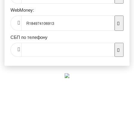
WebMoney:
R184974106913
СБП по телефону