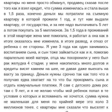
квартиры но меня просто обманул, продавец сказав после
того как я взял кредит, что сумма изменилась и стала выше
в 1,5 раза, конечно деньги мы потратили на съемную
квартиру в которой прожили 1 год, и тут нам выдали
квартиру, от государства, и за нее надо выплачивать 5 лет
а потом покупать за 5 миллионов. За 1,5 года в проживаний
в этой квартире жена мне помогала, я работал а она как в
итоге оказалось мне изменяла. в итоге развод, и отказ от
ребенка с ее стороны. Я уже 3 года как один занимаюсь
воспитанием сына, и сын тоже зайкаеться как и я, помогаю
паралельно моей матери, отца мы похоронили у него был
рак желудка 4 стадии. у меня накопилось много долгов и
кредиты висят камнем на шее, не давая даже выехать на
вахту за границу. Деньги нужны срочно так как того что я
получаю едва хватает на то что бы прокормить сына и
отдать комунальные платежи. Я сам с детского дома рос
там с 9 лет, и я не желаю чтобы мой ребенок попал в те
условия о которых и вспоминать не хочется. сумма нужна
не маленькая для меня по крайней мере это коло 3
миллионов тенге. с квартиры мне сказали что выселят к