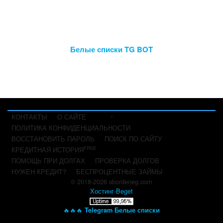
Белые списки TG BOT
-
КОНТАКТЫ
О САЙТЕ
ПОЛИТИКА КОНФИДЕНЦИАЛЬНОСТИ
ВОССТАНОВИТЬ ПАРОЛЬ
ПОИСК ПО САЙТУ
FREE
КРЕДИТНАЯ ИСТОРИЯ
ПОМОЩЬ ПРИ ДОЛГАХ
ПРОВЕРКА ДОЛГОВ
НУЖЕН КРЕДИТ?
БЕСПРОЦЕНТНЫЕ ЗАЙМЫ
© 2018-2026 sbordeneg.com
Хостинг-Beget
🔥🔥🔥
Telegram Белые списки