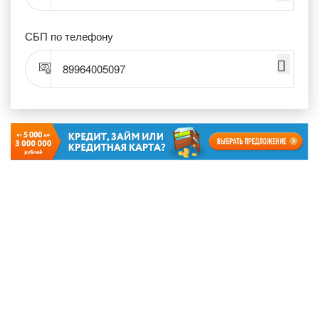
СБП по телефону
89964005097