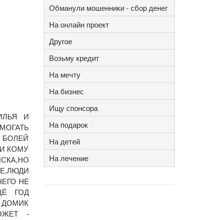
Обманули мошенники - сбор денег
На онлайн проект
Другое
Возьму кредит
На мечту
На бизнес
Ищу спонсора
ИЛЬЯ И
На подарок
МОГАТЬ
А БОЛЕЙ
На детей
 И КОМУ
На лечение
СКА,НО
Е,ЛЮДИ
ЧЕГО НЕ
ЩЁ ГОД
 ДОМИК
ОЖЕТ -