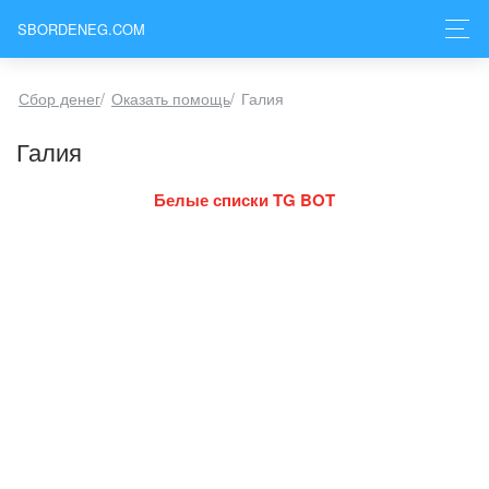
SBORDENEG.COM
Сбор денег
/
Оказать помощь
/
Галия
Галия
Белые списки TG BOT