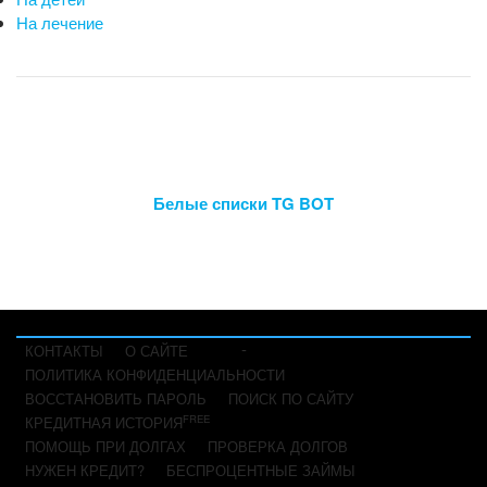
На лечение
Белые списки TG BOT
-
КОНТАКТЫ
О САЙТЕ
ПОЛИТИКА КОНФИДЕНЦИАЛЬНОСТИ
ВОССТАНОВИТЬ ПАРОЛЬ
ПОИСК ПО САЙТУ
FREE
КРЕДИТНАЯ ИСТОРИЯ
ПОМОЩЬ ПРИ ДОЛГАХ
ПРОВЕРКА ДОЛГОВ
НУЖЕН КРЕДИТ?
БЕСПРОЦЕНТНЫЕ ЗАЙМЫ