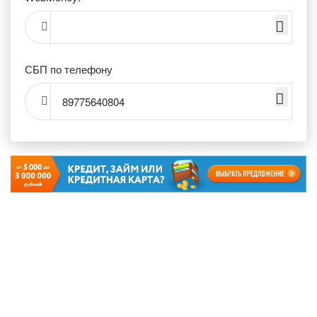
СБП по телефону
89775640804