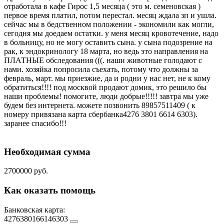
отработала в кафе Гирос 1,5 месяца ( это м. семеновская )
первое время платил, потом перестал. месяц ждала зп и ушла.
сейчас мы в бедственном положении - экономили как могли,
сегодня мы доедаем остатки. у меня месяц кровотечение, надо
в больницу, но не могу оставить сына. у сына подозрение на
рак, к эндокринологу 18 марта, но ведь это направления на
ПЛАТНЫЕ обследования (((. наши животные голодают с
нами. хозяйка попросила съехать, потому что должны за
февраль, март. мы приезжие, да и родни у нас нет, не к кому
обратиться!!!! под москвой продают домик, это решило бы
наши проблемы! помогите, люди добрые!!!!! завтра мы уже
будем без интернета. можете позвонить 89857511409 ( к
номеру привязана карта сбербанка4276 3801 6614 6303).
заранее спасибо!!!
Необходимая сумма
2700000 руб.
Как оказать помощь
Банковская карта:
4276380166146303