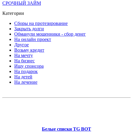
СРОЧНЫЙ ЗАЙМ
Категории
Сборы на протезирование
Закрыть долги
Обманули мошенники - сбор денег
На онлайн проект
Другое
Возьму кредит
На мечту
На бизнес
Ищу спонсора
На подарок
На детей
На лечение
Белые списки TG BOT