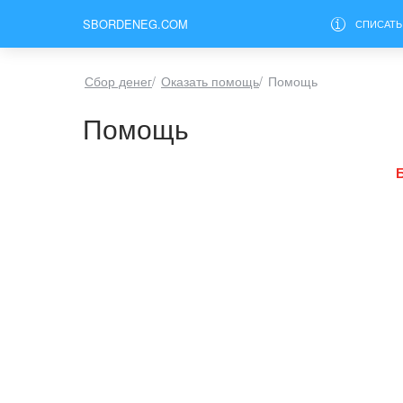
SBORDENEG.COM
СПИСАТЬ
Сбор денег
/
Оказать помощь
/
Помощь
Помощь