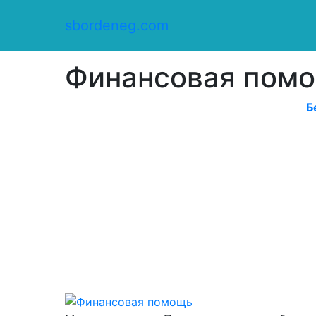
Сбор денег
/
sbordeneg.com
Оказать помощь
/
Финансовая помощь
Финансовая пом
Б