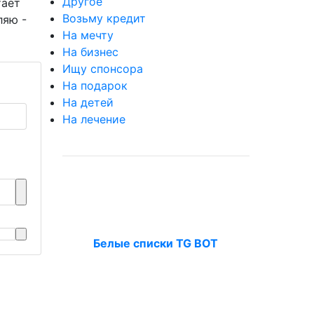
Другое
тает
Возьму кредит
ляю -
На мечту
На бизнес
Ищу спонсора
На подарок
На детей
На лечение
Белые списки TG BOT