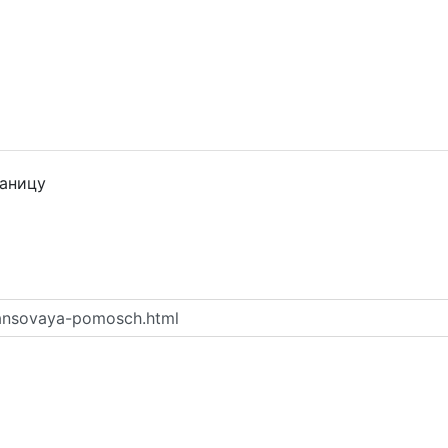
раницу
nansovaya-pomosch.html