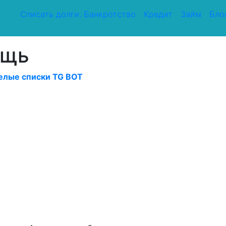
Списать долги. Банкротство
Кредит
Займ
Бло
ощь
елые списки TG BOT