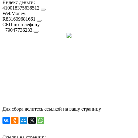
Яндекс деньги:
410018375636512
WebMoney:
R831609681661
СБП по телефону
+79047736233
Для сбора делитесь ссылкой на вашу страницу
Ссылка на страницу