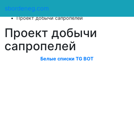
Сбор денег
/
sbordeneg.com
Оказать помощь
/
Проект добычи сапропелей
Проект добычи
сапропелей
Белые списки TG BOT