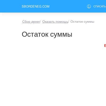
SBORDENEG.COM
СПИСАТЬ
Сбор денег
/
Оказать помощь
/
Остаток суммы
Остаток суммы