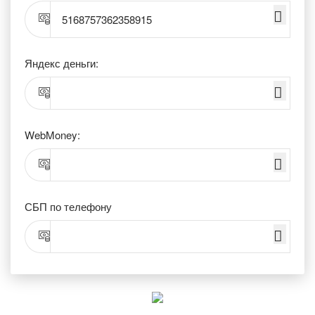
5168757362358915
Яндекс деньги:
WebMoney:
СБП по телефону