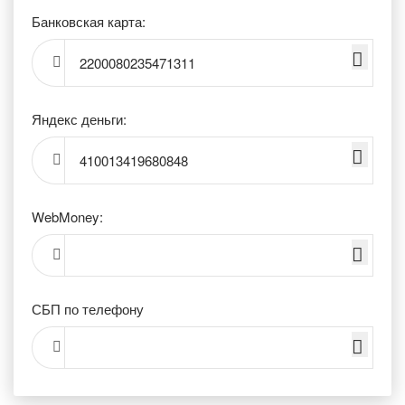
Банковская карта:
2200080235471311
Яндекс деньги:
410013419680848
WebMoney:
СБП по телефону