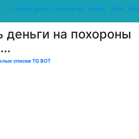
Списать долги. Банкротство
Кредит
Займ
Бло
руга! крик души....
ь деньги на похороны
..
елые списки TG BOT