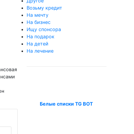
Другое
Возьму кредит
На мечту
На бизнес
Ищу спонсора
На подарок
На детей
На лечение
ансовая
ансами
он
Белые списки TG BOT