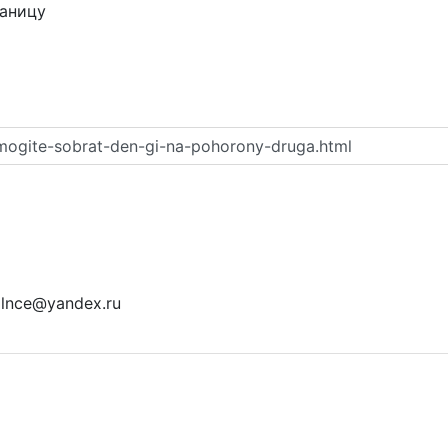
раницу
mogite-sobrat-den-gi-na-pohorony-druga.html
olnce@yandex.ru