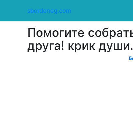
Сбор денег
/
sbordeneg.com
Оказать помощь
/
Помогите собрать деньги на похороны д
Помогите собрат
друга! крик души..
Б