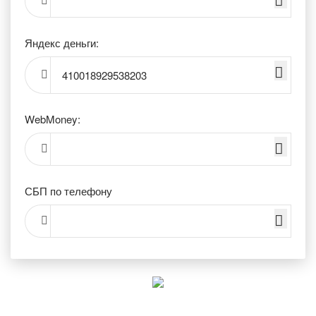
Яндекс деньги:
410018929538203
WebMoney:
СБП по телефону