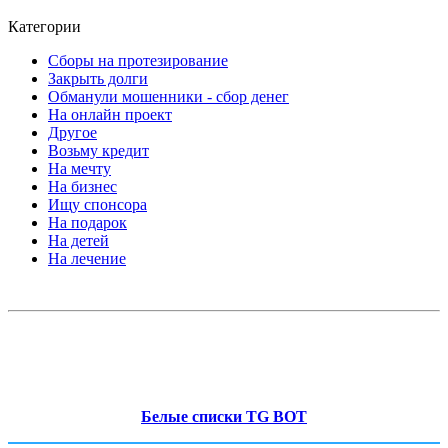
Категории
Сборы на протезирование
Закрыть долги
Обманули мошенники - сбор денег
На онлайн проект
Другое
Возьму кредит
На мечту
На бизнес
Ищу спонсора
На подарок
На детей
На лечение
Белые списки TG BOT