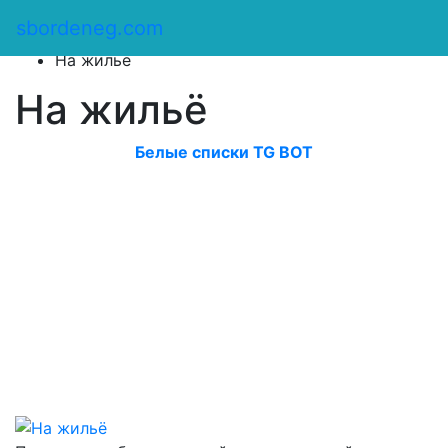
Сбор денег
/
sbordeneg.com
Оказать помощь
/
На жильё
На жильё
Белые списки TG BOT