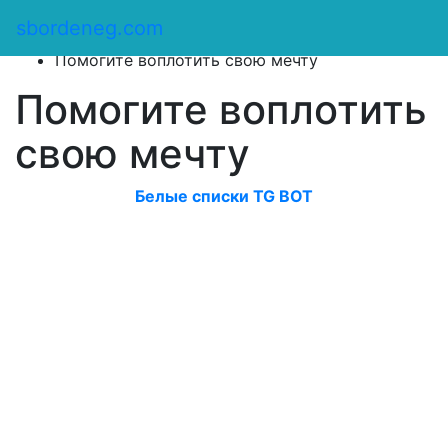
Сбор денег
/
sbordeneg.com
Оказать помощь
/
Помогите воплотить свою мечту
Помогите воплотить
свою мечту
Белые списки TG BOT