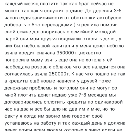
каждый месяц плотить так как брат сейчас не
может так как ч солужит родине. До деревни 3-5
часов езды зависимости от обстновки автобусов
доберать с 5-ю пересадками ) я решила помочь
свой семье договорилась с семейной молодой
парой они мои друзья подумали открыть дело , у
них был небольшой капитал и у меня денег небыло
взяла кредит сначала 350000т. ,нехвотло
попросила маму взять ещё она не хотела я ей
наобещала розовых облаков что все наладится она
согласилась взяла 250000т. К нас что пошло не так
а кредиты ещё новые нависли у друзей тоже
денежные проблемы и потолом они не могут со
мной плотить денег недаю уже 7-8 месяцев мы
договаривались сплотить кредиты по одинаковой
час на два и все бы шло на два им и мне, но по
факту я когда им звоню мне говорят своё
устаиваюсь на работу и так каждый день я должна
денег почти всем людям которых я знаю долги не