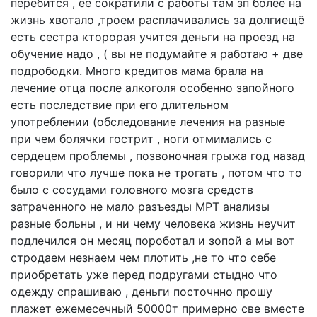
перебится , её сократили с работы там зп более на
жизнь хвотало ,троем расплачивались за долгиещё
есть сестра кторорая учится деньги на проезд на
обучение надо , ( вы не подумайте я работаю + две
подрободки. Много кредитов мама брала на
лечение отца после алкоголя особенно запойного
есть последствие при его длительном
употреблении (обследование лечения на разные
при чем болячки гострит , ноги отмимались с
сердецем проблемы , позвоночная грыжа год назад
говорили что лучше пока не трогать , потом что то
было с сосудами головного мозга средств
затраченного не мало разъезды МРТ анализы
разные больны , и ни чему человека жизнь неучит
подлечился он месяц пороботал и зопой а мы вот
стродаем незнаем чем плотить ,не то что себе
приобретать уже перед подругами стыдно что
одежду спрашиваю , деньги посточнно прошу
плажет ежемесечный 50000т примерно све вместе