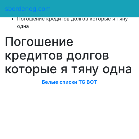
Сбор денег
/
sbordeneg.com
Оказать помощь
/
Погошение кредитов долгов которые я тяну
одна
Погошение
кредитов долгов
которые я тяну одна
Белые списки TG BOT