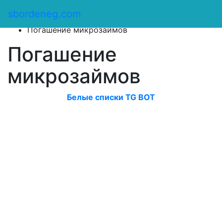
Сбор денег
/
sbordeneg.com
Оказать помощь
/
Погашение микрозаймов
Погашение
микрозаймов
Белые списки TG BOT