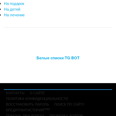
На подарок
На детей
На лечение
Белые списки TG BOT
-
КОНТАКТЫ
О САЙТЕ
ПОЛИТИКА КОНФИДЕНЦИАЛЬНОСТИ
ВОССТАНОВИТЬ ПАРОЛЬ
ПОИСК ПО САЙТУ
FREE
КРЕДИТНАЯ ИСТОРИЯ
ПОМОЩЬ ПРИ ДОЛГАХ
ПРОВЕРКА ДОЛГОВ