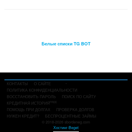
Белые списки TG BOT
-
КОНТАКТЫ
О САЙТЕ
ПОЛИТИКА КОНФИДЕНЦИАЛЬНОСТИ
ВОССТАНОВИТЬ ПАРОЛЬ
ПОИСК ПО САЙТУ
FREE
КРЕДИТНАЯ ИСТОРИЯ
ПОМОЩЬ ПРИ ДОЛГАХ
ПРОВЕРКА ДОЛГОВ
НУЖЕН КРЕДИТ?
БЕСПРОЦЕНТНЫЕ ЗАЙМЫ
© 2018-2026 sbordeneg.com
Хостинг-Beget