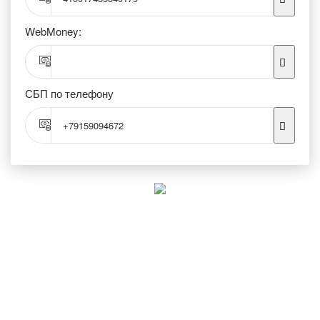
WebMoney:
СБП по телефону
+79159094672