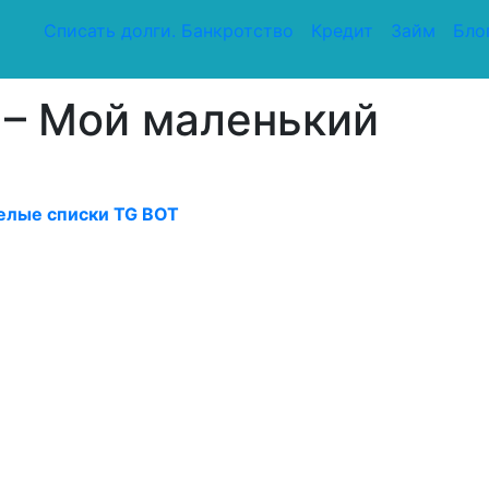
Списать долги. Банкротство
Кредит
Займ
Бло
очек счастья"
 – Мой маленький
елые списки TG BOT