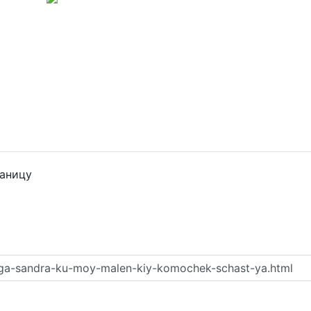
раницу
iga-sandra-ku-moy-malen-kiy-komochek-schast-ya.html