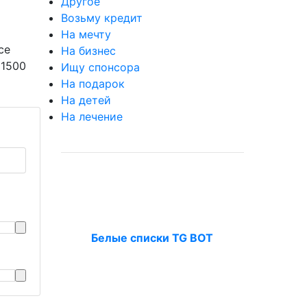
Другое
Возьму кредит
На мечту
се
На бизнес
 1500
Ищу спонсора
На подарок
На детей
На лечение
Белые списки TG BOT