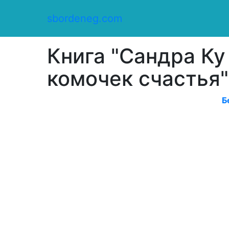
Сбор денег
/
sbordeneg.com
Оказать помощь
/
Книга "Сандра Ку – Мой маленький ком
Книга "Сандра Ку
комочек счастья"
Б