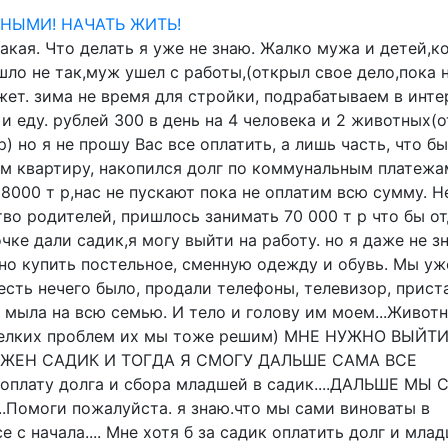
кая. Что делать я уже не знаю. Жалко мужа и детей,ко
ошло не так,муж ушел с работы,(открыл свое дело,пока 
жет. зима не время для стройки, подрабатываем в инте
и еду. рублей 300 в день на 4 человека и 2 животных(о
р) но я не прошу Вас все оплатить, а лишь часть, что б
ем квартиру, накопился долг по коммунальным платежа
 8000 т р,нас не пускают пока не оплатим всю сумму. Н
во родителей, пришлось занимать 70 000 т р что бы от
ке дали садик,я могу выйти на работу. но я даже не з
жно купить постельное, сменную одежду и обувь. Мы уж
сть нечего было, продали телефоны, телевизор, прист
к мыла на всю семью. И тело и голову им моем...Живот
 мелких проблем их мы тоже решим) МНЕ НУЖНО ВЫЙТ
УЖЕН САДИК И ТОГДА Я СМОГУ ДАЛЬШЕ САМА ВСЕ
 оплату долга и сбора младшей в садик....ДАЛЬШЕ МЫ
Помоги пожалуйста. я знаю.что мы сами виноваты в
е с начала.... Мне хотя б за садик оплатить долг и мла