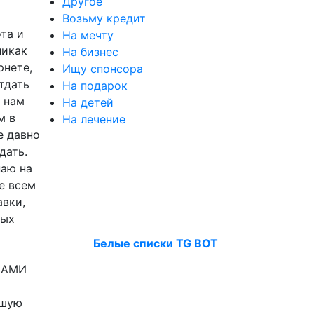
Другое
Возьму кредит
та и
На мечту
никак
На бизнес
рнете,
Ищу спонсора
тдать
На подарок
ы нам
На детей
м в
На лечение
е давно
дать.
наю на
е всем
авки,
ных
И
Белые списки TG BOT
 САМИ
дшую