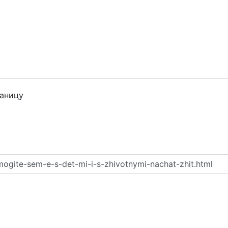
раницу
ogite-sem-e-s-det-mi-i-s-zhivotnymi-nachat-zhit.html