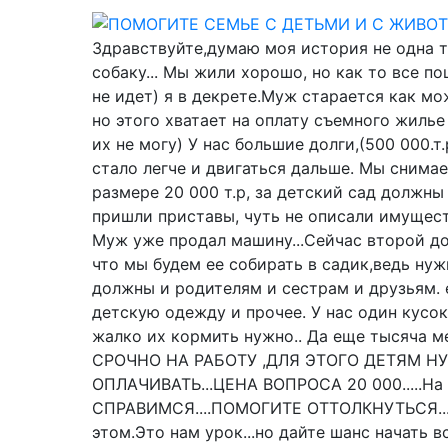
Здравствуйте,думаю моя история не одна та
собаку... Мы жили хорошо, но как то все п
не идет) я в декрете.Муж старается как мо
но этого хватает на оплату съемного жилье 
их не могу) У нас большие долги,(500 000.т.
стало легче и двигаться дальше. Мы снима
размере 20 000 т.р, за детский сад должны
пришли приставы, чуть не описали имущест
Муж уже продал машину...Сейчас второй доч
что мы будем ее собирать в садик,ведь ну
должны и родителям и сестрам и друзьям. е
детскую одежду и прочее. У нас один кусо
жалко их кормить нужно.. Да еще тысяча
СРОЧНО НА РАБОТУ ,ДЛЯ ЭТОГО ДЕТЯМ Н
ОПЛАЧИВАТЬ...ЦЕНА ВОПРОСА 20 000.....На
СПРАВИМСЯ....ПОМОГИТЕ ОТТОЛКНУТЬСЯ....
этом.Это нам урок...но дайте шанс начать вс