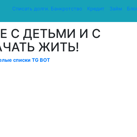
Списать долги. Банкротство
Кредит
Займ
Бло
ВОТНЫМИ! НАЧАТЬ ЖИТЬ!
 С ДЕТЬМИ И С
ЧАТЬ ЖИТЬ!
елые списки TG BOT