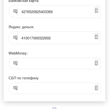
Банковская карта:
4276520825403369
Яндекс деньги:
410017069322692
WebMoney:
СБП по телефону