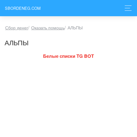
SBORDENEG.COM
Сбор денег
/
Оказать помощь
/
АЛЬПЫ
АЛЬПЫ
Белые списки TG BOT