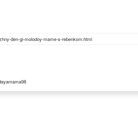
nuzhny-den-gi-molodoy-mame-s-rebenkom.html
odayamama98