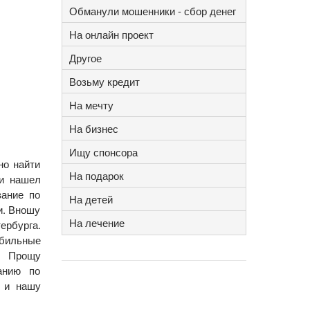
Обманули мошенники - сбор денег
На онлайн проект
Другое
Возьму кредит
На мечту
На бизнес
Ищу спонсора
но найти
На подарок
 и нашел
вание по
На детей
и. Вношу
На лечение
рбурга.
обильные
о. Прощу
анию по
у и нашу