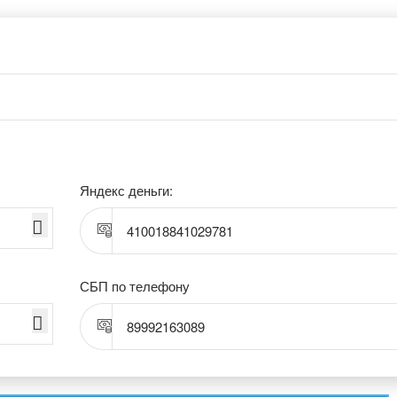
Яндекс деньги:
410018841029781
СБП по телефону
89992163089