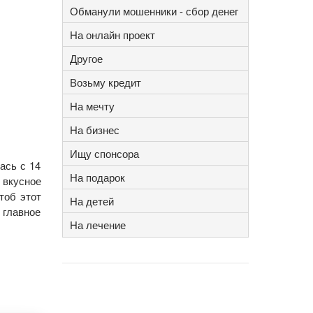
Обманули мошенники - сбор денег
На онлайн проект
Другое
Возьму кредит
На мечту
На бизнес
Ищу спонсора
ась с 14
На подарок
 вкусное
тоб этот
На детей
 главное
На лечение