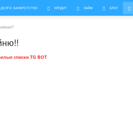
 ДОЛГИ. БАНКРОТСТВО
КРЕДИТ
ЗАЙМ
БЛОГ
фейню!!
йню!!
Белые списки TG BOT