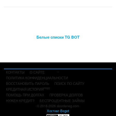
Белые списки TG BOT
-
КОНТАКТЫ
О САЙТЕ
ПОЛИТИКА КОНФИДЕНЦИАЛЬНОСТИ
ВОССТАНОВИТЬ ПАРОЛЬ
ПОИСК ПО САЙТУ
FREE
КРЕДИТНАЯ ИСТОРИЯ
ПОМОЩЬ ПРИ ДОЛГАХ
ПРОВЕРКА ДОЛГОВ
НУЖЕН КРЕДИТ?
БЕСПРОЦЕНТНЫЕ ЗАЙМЫ
© 2018-2026 sbordeneg.com
Хостинг-Beget