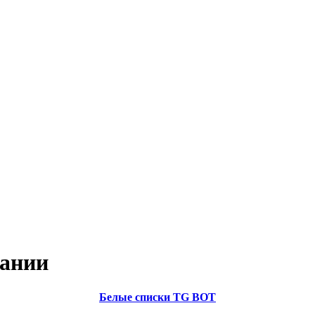
пании
Белые списки TG BOT