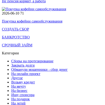
Не пенсия кормит, а работа
2026-06-10
71
Покупка кофейни самообслуживания
СОЗДАТЬ СБОР
БАНКРОТСТВО
СРОЧНЫЙ ЗАЙМ
Категории
Сборы на протезирование
Закрыть долги
Обманули мошенники - сбор денег
На онлайн проект
Другое
Возьму кредит
На мечту
На бизнес
Ищу спонсора
На подарок
На детей