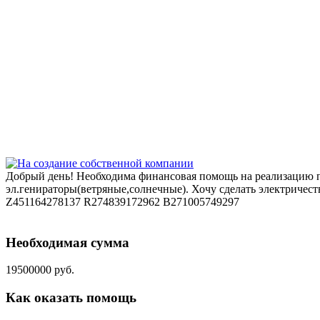
Добрый день! Необходима финансовая помощь на реализацию пр
эл.генираторы(ветряные,солнечные). Хочу сделать электричес
Z451164278137 R274839172962 B271005749297
Необходимая сумма
19500000 руб.
Как оказать помощь