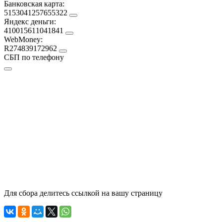
Банковская карта:
5153041257655322
Яндекс деньги:
410015611041841
WebMoney:
R274839172962
СБП по телефону
Для сбора делитесь ссылкой на вашу страницу