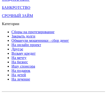
БАНКРОТСТВО
СРОЧНЫЙ ЗАЙМ
Категории
Сборы на протезирование
Закрыть долги
Обманули мошенники - сбор денег
На онлайн проект
Другое
Возьму кредит
На мечту
На бизнес
Ищу спонсора
На подарок
На детей
На лечение